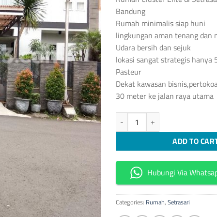
Bandung
Rumah minimalis siap huni
lingkungan aman tenang dan
Udara bersih dan sejuk
lokasi sangat strategis hanya 
Pasteur
Dekat kawasan bisnis,pertokoa
30 meter ke jalan raya utama
[S101] Rumah Cluster Elite di Set
ADD TO CAR
Hubungi Via Whatsa
Categories:
Rumah
,
Setrasari