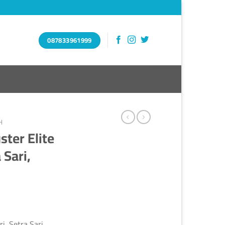
087833961999
H
ter Elite
 Sari,
i, Setra Sari,