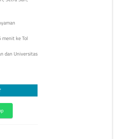
 nyaman
5 menit ke Tol
n dan Universitas
rasari, Setra Sari, Bandung quantity
T
pp