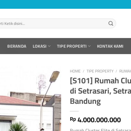
BERANDA
LOKASI
TIPE PROPERTI
KONTAK KAMI
HOME
/
TIPE PROPERTY
/
RUMA
[S101] Rumah Clus
di Setrasari, Setra
Bandung
4.000.000.000
Rp
Rumah Cluster Elite di Setrasar