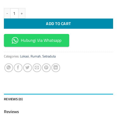
[S338] Jarang Ada! Harga Menarik Hunian Mewah Di Cluster Ekslusif 
ADD TO CART
Hubungi Via Whatsapp
Categories:
Lokasi
,
Rumah
,
Setraduta
REVIEWS (0)
Reviews